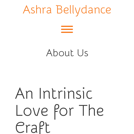
Skip
Ashra Bellydance
to
content
Toggle menu visibility.
About Us
An Intrinsic
Love for The
Craft